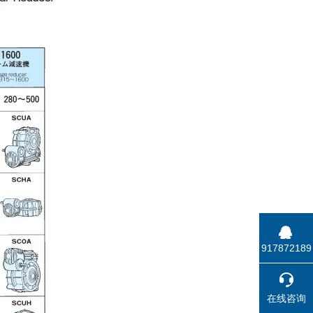
917872189
在线咨询