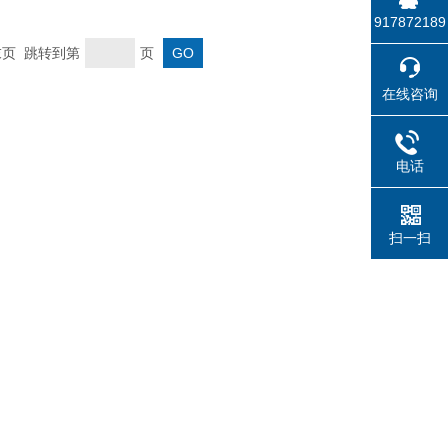
917872189
 末页 跳转到第
页
在线咨询
电话
扫一扫