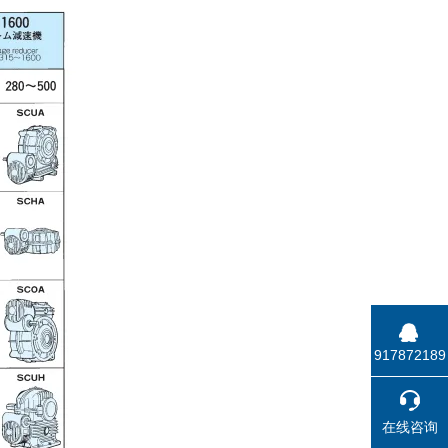
917872189
在线咨询