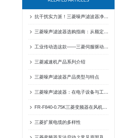
RELATED ARTICLES
抗干扰实力派！三菱噪声滤波器净化电路环境
三菱噪声滤波器选购指南：从额定电流、频率范围到适配场景
工业传动选这款——三菱伺服驱动器，用着省心
三菱减速机产品系列介绍
三菱噪声滤波器产品类型与特点
三菱噪声滤波器：在电子设备与工业自动化中实现电磁兼容性提升的关键工具
FR-F840-0.75K三菱变频器在风机水泵中的节能实测分析
三菱扩展电缆的多样性
三菱变频器无法启动？常见原因及解决办法