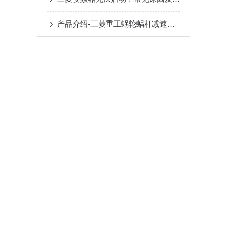
产品介绍-三菱重工蜗轮蜗杆减速机SUHA99R-8