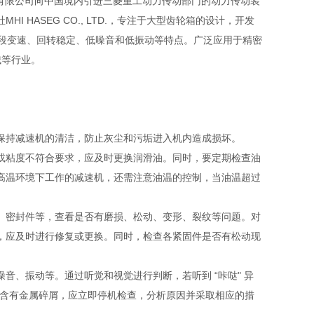
友汇科技有限公司向中国境内引进三菱重工动力传动部门的动力传动装
 HASEG CO., LTD.，专注于大型齿轮箱的设计，开发
、五段变速、回转稳定、低噪音和低振动等特点。广泛应用于精密
械等行业。
保持减速机的清洁，防止灰尘和污垢进入机内造成损坏。
或粘度不符合要求，应及时更换润滑油。同时，要定期检查油
高温环境下工作的减速机，还需注意油温的控制，当油温超过
、密封件等，查看是否有磨损、松动、变形、裂纹等问题。对
，应及时进行修复或更换。同时，检查各紧固件是否有松动现
音、振动等。通过听觉和视觉进行判断，若听到 “咔哒" 异
、含有金属碎屑，应立即停机检查，分析原因并采取相应的措