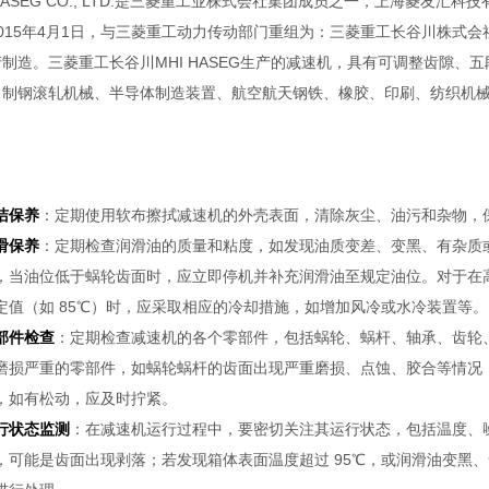
 HASEG CO., LTD.是三菱重工业株式会社集团成员之一，上海菱
015年4月1日，与三菱重工动力传动部门重组为：三菱重工长谷川株式会社MHI
制造。三菱重工长谷川MHI HASEG生产的减速机，具有可调整齿隙
、制钢滚轧机械、半导体制造装置、航空航天钢铁、橡胶、印刷、纺织机
洁保养
：定期使用软布擦拭减速机的外壳表面，清除灰尘、油污和杂物，
滑保养
：定期检查润滑油的质量和粘度，如发现油质变差、变黑、有杂质
，当油位低于蜗轮齿面时，应立即停机并补充润滑油至规定油位。对于在
定值（如 85℃）时，应采取相应的冷却措施，如增加风冷或水冷装置等。
部件检查
：定期检查减速机的各个零部件，包括蜗轮、蜗杆、轴承、齿轮
磨损严重的零部件，如蜗轮蜗杆的齿面出现严重磨损、点蚀、胶合等情况
，如有松动，应及时拧紧。
行状态监测
：在减速机运行过程中，要密切关注其运行状态，包括温度、噪
，可能是齿面出现剥落；若发现箱体表面温度超过 95℃，或润滑油变黑