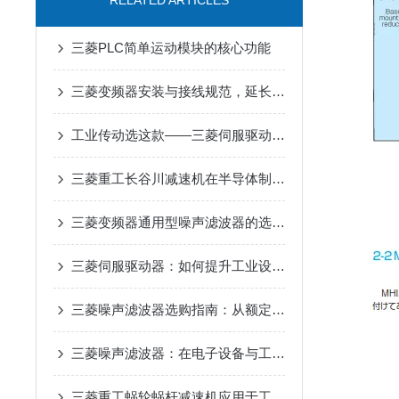
RELATED ARTICLES
三菱PLC简单运动模块的核心功能
三菱变频器安装与接线规范，延长设备寿命要点
工业传动选这款——三菱伺服驱动器，用着省心
三菱重工长谷川减速机在半导体制造设备传动系统中的适配应用
三菱变频器通用型噪声滤波器的选购与安装要点
三菱伺服驱动器：如何提升工业设备的精确控制与效率
三菱噪声滤波器选购指南：从额定电流、频率范围到适配场景
三菱噪声滤波器：在电子设备与工业自动化中实现电磁兼容性提升的关键工具
三菱重工蜗轮蜗杆减速机应用于工业领域