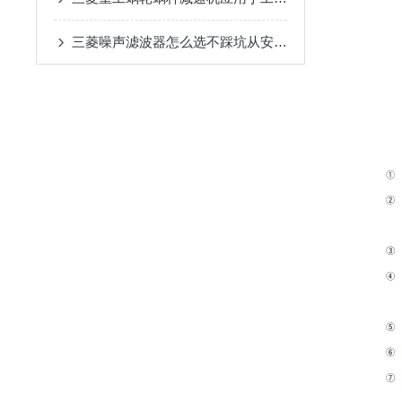
三菱噪声滤波器怎么选不踩坑从安装环境到兼容性这些关键参数要关注