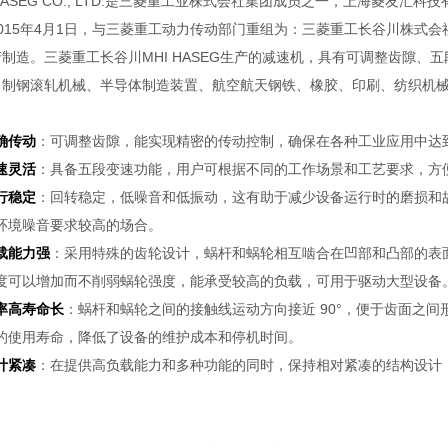
 HASEG CO., LTD.是三菱重工业株式会社集团成员之一，上海菱
015年4月1日，与三菱重工动力传动部门重组为：三菱重工长谷川株式会社MHI
制造。三菱重工长谷川MHI HASEG生产的减速机，具有可调整齿隙
、制钢滚轧机械、半导体制造装置、航空航天钢铁、橡胶、印刷、纺织机
确传动
：可调整齿隙，能实现精密的传动控制，确保在各种工业应用中达
速灵活
：具备五段变速功能，用户可根据不同的工作场景和工艺要求，方
行稳定
：回转稳定，低噪音和低振动，这有助于减少设备运行时的磨损和
环境噪音要求较高的场合。
载能力强
：采用特殊的齿轮设计，蜗杆和蜗轮相互啮合在凹部和凸部的表
度可以增加而不削弱蜗轮强度，能承受较高的负载，可用于驱动大型设备
率高寿命长
：蜗杆和蜗轮之间的接触线运动方向接近 90°，便于齿面之
的使用寿命，降低了设备的维护成本和停机时间。
计紧凑
：在提供高负载能力和多种功能的同时，保持相对紧凑的结构设计