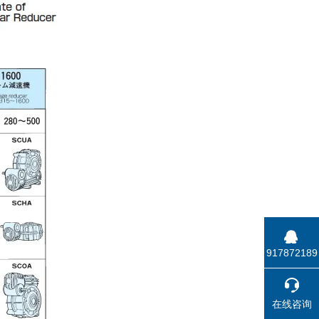
917872189
在线咨询