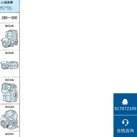
917872189
在线咨询