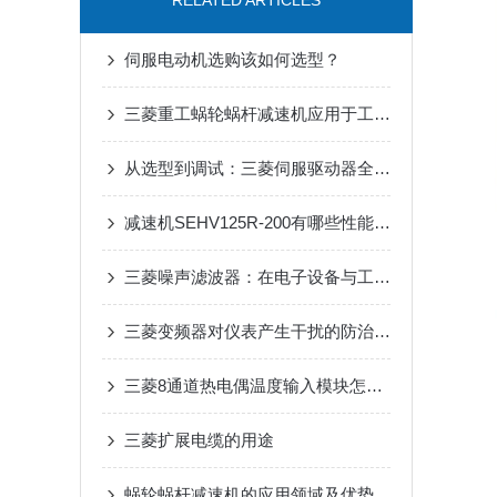
RELATED ARTICLES
伺服电动机选购该如何选型？
三菱重工蜗轮蜗杆减速机应用于工业领域
从选型到调试：三菱伺服驱动器全流程应用指南，新手也能快速上手
减速机SEHV125R-200有哪些性能参数和特点呢？
三菱噪声滤波器：在电子设备与工业自动化中实现电磁兼容性提升的关键工具
三菱变频器对仪表产生干扰的防治措施
三菱8通道热电偶温度输入模块怎么安装？
三菱扩展电缆的用途
蜗轮蜗杆减速机的应用领域及优势