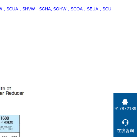
W，SCUA，SHVW，SCHA, SOHW，SCOA，SEUA，SCU
917872189
在线咨询