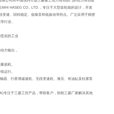
友汇科技有限公司向中国境内引进三菱重工动力传动部门的动力传动装
 HASEG CO., LTD.，专注于大型齿轮箱的设计，开发
、五段变速、回转稳定、低噪音和低振动等特点。广泛应用于精密
械等行业。
种恶劣的工业
的动力输出，
能量损耗。
持续运行。
，齿轮联轴器、行星增减速机、无段变速机、液压、有油缸及柱塞泵
LINK)专注于三菱工控产品，帮助客户，协助三菱厂家解决其他