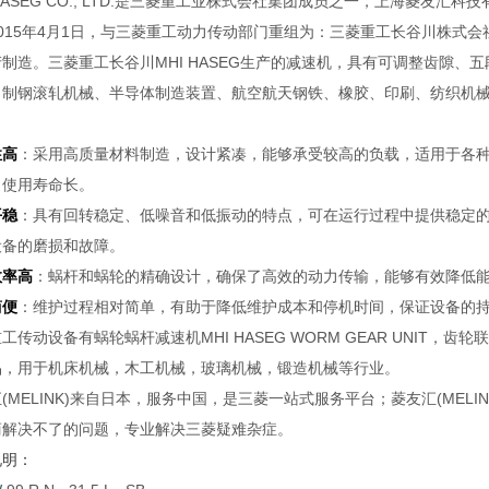
 HASEG CO., LTD.是三菱重工业株式会社集团成员之一，上海菱
015年4月1日，与三菱重工动力传动部门重组为：三菱重工长谷川株式会社MHI
制造。三菱重工长谷川MHI HASEG生产的减速机，具有可调整齿隙
、制钢滚轧机械、半导体制造装置、航空航天钢铁、橡胶、印刷、纺织机
性高
：采用高质量材料制造，设计紧凑，能够承受较高的负载，适用于各
，使用寿命长。
平稳
：具有回转稳定、低噪音和低振动的特点，可在运行过程中提供稳定
设备的磨损和故障。
效率高
：蜗杆和蜗轮的精确设计，确保了高效的动力传输，能够有效降低
简便
：维护过程相对简单，有助于降低维护成本和停机时间，保证设备的
工传动设备有蜗轮蜗杆减速机MHI HASEG WORM GEAR UNIT
品，用于机床机械，木工机械，玻璃机械，锻造机械等行业。
(MELINK)来自日本，服务中国，是三菱一站式服务平台；菱友汇(ME
商解决不了的问题，专业解决三菱疑难杂症。
说明：