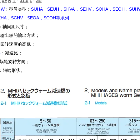
W
99
R
N
-
31.5
L
-
SB
HW
：型号类型：
SUHA，SEUH，SHVA
，
SEHV，SOHA，SEOH，SUH
EHA，SCHV
，
SEOA，SCOH等系列
：轴间距尺寸；
：输出轴的输出方式；
：回转速度的高低；
5
：减速比；
蜗轮旋转方向；
：轴端形状。