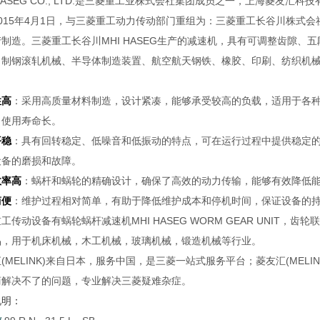
 HASEG CO., LTD.是三菱重工业株式会社集团成员之一，上海菱
015年4月1日，与三菱重工动力传动部门重组为：三菱重工长谷川株式会社MHI
制造。三菱重工长谷川MHI HASEG生产的减速机，具有可调整齿隙
、制钢滚轧机械、半导体制造装置、航空航天钢铁、橡胶、印刷、纺织机
性高
：采用高质量材料制造，设计紧凑，能够承受较高的负载，适用于各
，使用寿命长。
平稳
：具有回转稳定、低噪音和低振动的特点，可在运行过程中提供稳定
设备的磨损和故障。
效率高
：蜗杆和蜗轮的精确设计，确保了高效的动力传输，能够有效降低
简便
：维护过程相对简单，有助于降低维护成本和停机时间，保证设备的
工传动设备有蜗轮蜗杆减速机MHI HASEG WORM GEAR UNIT
品，用于机床机械，木工机械，玻璃机械，锻造机械等行业。
(MELINK)来自日本，服务中国，是三菱一站式服务平台；菱友汇(ME
商解决不了的问题，专业解决三菱疑难杂症。
说明：