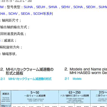
W
99
R
N
-
31.5
L
-
SB
HW
：型号类型：
SUHA，SEUH，SHVA
，
SEHV，SOHA，SEOH，SUH
EHA，SCHV
，
SEOA，SCOH等系列
：轴间距尺寸；
：输出轴的输出方式；
：回转速度的高低；
5
：减速比；
蜗轮旋转方向；
：轴端形状。