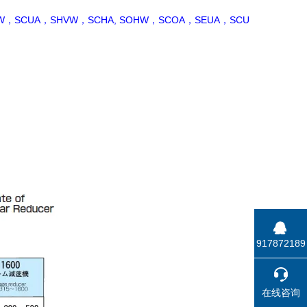
W，SCUA，SHVW，SCHA, SOHW，SCOA，SEUA，SCU
917872189
在线咨询