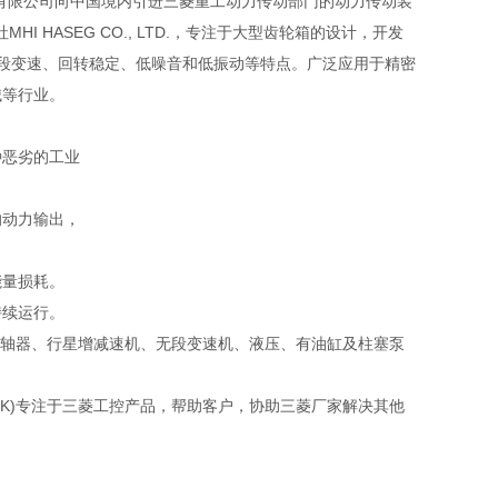
友汇科技有限公司向中国境内引进三菱重工动力传动部门的动力传动装
 HASEG CO., LTD.，专注于大型齿轮箱的设计，开发
、五段变速、回转稳定、低噪音和低振动等特点。广泛应用于精密
械等行业。
种恶劣的工业
的动力输出，
能量损耗。
持续运行。
，齿轮联轴器、行星增减速机、无段变速机、液压、有油缸及柱塞泵
LINK)专注于三菱工控产品，帮助客户，协助三菱厂家解决其他