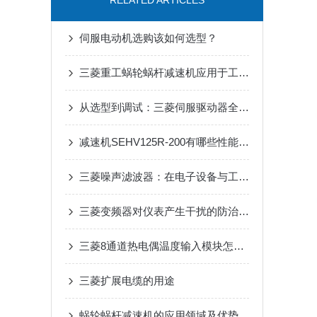
RELATED ARTICLES
伺服电动机选购该如何选型？
三菱重工蜗轮蜗杆减速机应用于工业领域
从选型到调试：三菱伺服驱动器全流程应用指南，新手也能快速上手
减速机SEHV125R-200有哪些性能参数和特点呢？
三菱噪声滤波器：在电子设备与工业自动化中实现电磁兼容性提升的关键工具
三菱变频器对仪表产生干扰的防治措施
三菱8通道热电偶温度输入模块怎么安装？
三菱扩展电缆的用途
蜗轮蜗杆减速机的应用领域及优势