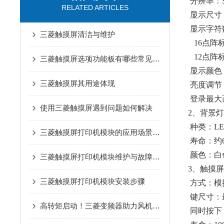
分辨率：SV
RELATED ARTICLES
显示尺寸：24
显示字符
三菱触摸屏清洁与维护
16点阵标
12点阵标
三菱触摸屏选项功能板有哪些常见问题？
显示颜色：
三菱触摸屏其用途体现
亮度调节
登录最大画
使用三菱触摸屏遇到问题如何解决
2、背景灯
种类：LE
三菱触摸屏打印机模块的应用场景是什么
寿命：约6
颜色：白
三菱触摸屏打印机模块维护与故障排查
3、触摸屏
三菱触摸屏打印机模块安装步骤
方式：模
键尺寸：最
高转矩启动！三菱变频器助力风机、泵类负载高效运行
同时按下