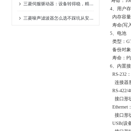
寿命：10
三菱伺服驱动器：设备转得稳，精度才靠谱
4、用户
内存容量：
三菱噪声滤波器怎么选不踩坑从安装环境到兼容性这些关键参数要关注
寿命(写入
5、电池
类型：GT1
备份对象
寿命：约5
6、内置
RS-232：l
连接器形状
RS-422/48
接口形状：D
Ethern
接口形状：
USB(设备)