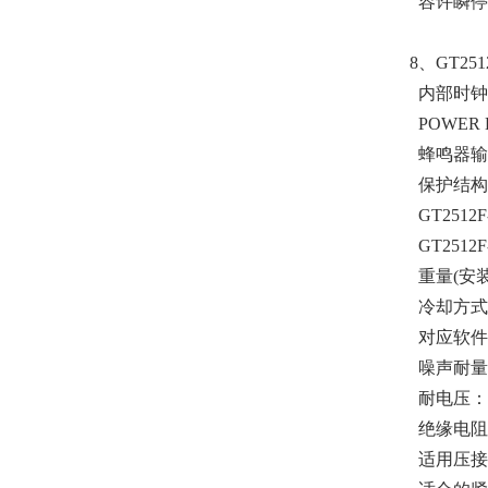
容许瞬停时
8、GT25
内部时钟精
POWER
蜂鸣器输
保护结构：
GT2512F
GT2512F
重量(安装
冷却方式
对应软件包：G
噪声耐量：
耐电压：电
绝缘电阻：
适用压接端子: