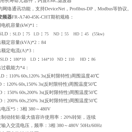
用长寿命元器件，内置EMC滤波器
网络通讯功能，支持DeviceNet，Profibus-DP，Modbus等协议。
变频器
FR-A740-45K-CHT期初规格：
机容量(kW)*1：
：
：
：
：
LD：
SLD
75 LD
75 ND
55 HD
45 (55kw)
定容量(kVA)*2：84
额定电流(A)*3：
：
：
：
：
SLD
180*10 LD
144*10 ND
110 HD
86
过载能力*4：
：110% 60s,120% 3s(反时限特性)周围温度40℃
120% 60s,150% 3s(反时限特性)周围温度50℃
150% 60s,200% 3s(反时限特性)周围温度50℃
200% 60s,250% 3s(反时限特性)周围温度50℃
压*5：3相 380～480V
制动转矩/最大值容许使用率：20%转矩，连续
入交流电压，频率：3相 380～480V 50Hz/60Hz