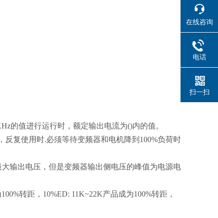
在线咨询
电话
扫一扫
2KHz的值进行运行时，额定输出电流为()内的值。
，反复使用时.必须等待变频器和电机降到100%负荷时
最大输出电压，但是变频器输出侧电压的峰值为电源电
00%转距，10%ED: 11K~22K产品成为100%转距，