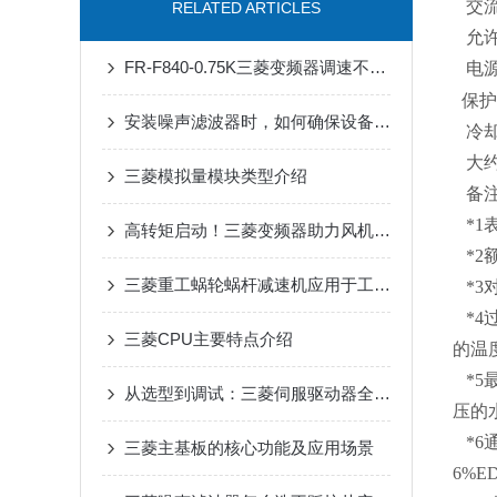
交流电
RELATED ARTICLES
允许
FR-F840-0.75K三菱变频器调速不稳？90%是这几个参数没设对
电源设
保护结
安装噪声滤波器时，如何确保设备安全？
冷却
大约重
三菱模拟量模块类型介绍
备注
*1
高转矩启动！三菱变频器助力风机、泵类负载高效运行
*2
三菱重工蜗轮蜗杆减速机应用于工业领域
*3
*4
三菱CPU主要特点介绍
的温
*5
从选型到调试：三菱伺服驱动器全流程应用指南，新手也能快速上手
压的
*6通
三菱主基板的核心功能及应用场景
6%E