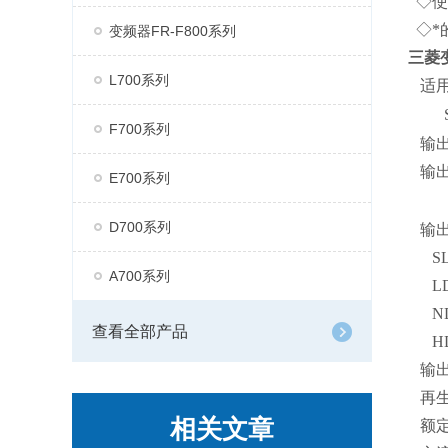
◇使
◇*的
变频器FR-F800系列
三菱
L700系列
适用电
S
F700系列
输出额
输出
E700系列
D700系列
输出
SLD
A700系列
LD：
ND：
查看全部产品
HD：
输出电
再生
相关文章
额定输