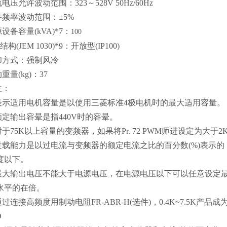
压允许波动范围：323～528V 50Hz/60Hz
频率波动范围：±5%
备容量(kVA)*7：
100
构(JEM 1030)*9：开放型(IP100)
方式：强制风冷
量(kg)：37
：
表示适用电机容量是以使用三菱标准4极电机时的最大适用容量。
额定输出容晕是指440V时的容晕。
对于75K以上容量的变频器，如果将Pr. 72 PWM师进设定为大于
过载能力是以过电流与变频器的额定电流之比的百分数(%)表示的
度以下。
最大输出电压不能大于电源电压，在电源电压以下可以任意设定
水平的在倍。
过连接高频度用制动电阻FR-ABR-H(选件)，0.4K~7.5K产品成为1
D