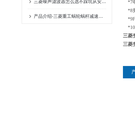
三菱噪声滤波器怎么选不踩坑从安装环境到兼容性这些关键参数要关注
*7
*8
产品介绍-三菱重工蜗轮蜗杆减速机SUHA99R-8
*9F
*10
三菱
三菱