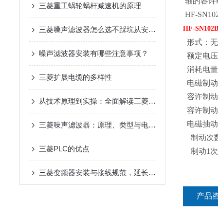
轴的容许载重
三菱重工蜗轮蜗杆减速机的原理
HF-SN10
HF-SN102B
三菱噪声滤波器怎么选不踩坑从安装环境到兼容性这些关键参数要关注
形式：无
噪声滤波器安装有哪些注意事项？
额定电压：
消耗电量[
三菱扩展电缆的多样性
电磁制动器
容许制动工
从技术原理到实操：全面解读三菱伺服驱动器的性能优势
容许制动工
电磁抽动
三菱噪声滤波器：原理、类型与电磁干扰抑制核心优势解析
制动次数[
三菱PLC的优点
制动1次的工
三菱变频器安装与接线规范，延长设备寿命要点
产品