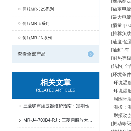
[连续额定转
[额定电流]
伺服MR-J2S系列
[最大电流]
伺服MR-E系列
[惯量J] 0
[推荐负载惯
伺服MR-JN系列
[速度·位置
[油封] 有
查看全部产品
[耐热等级] 
[结构] 全
[环境条件(
相关文章
环境温度：运
RELATED ARTICLES
环境湿度：
周围环境
三菱噪声滤波器维护指南：定期检查、清洁与延长使用寿命的关键技巧
海拔：海拔
耐振动(注5
MR-J4-700B4-RJ：三菱伺服放大器的高效能解决方案
[振动等级(注