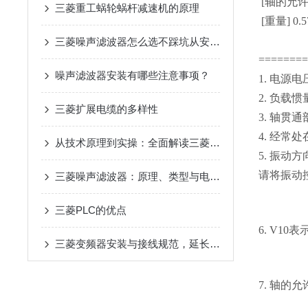
[轴的允许负
三菱重工蜗轮蜗杆减速机的原理
[重量] 0.5
三菱噪声滤波器怎么选不踩坑从安装环境到兼容性这些关键参数要关注
=======
噪声滤波器安装有哪些注意事项？
1. 电
2. 负
三菱扩展电缆的多样性
3. 轴
4. 经
从技术原理到实操：全面解读三菱伺服驱动器的性能优势
5. 振
请将振动
三菱噪声滤波器：原理、类型与电磁干扰抑制核心优势解析
三菱PLC的优点
6. V1
三菱变频器安装与接线规范，延长设备寿命要点
7. 轴