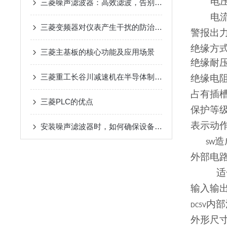
电
三菱噪声滤波器：高效滤波，告别工业电磁干扰
电
三菱变频器对仪表产生干扰的防治措施
警报出
绝缘方
三菱主基板的核心功能及应用场景
绝缘耐
三菱重工长谷川减速机在半导体制造设备传动系统中的适配应用
绝缘电
占有插
三菱PLC的优点
保护等
表示动
安装噪声滤波器时，如何确保设备安全？
造
SW
外部电
适
输入输
内部
DC5V
外形尺