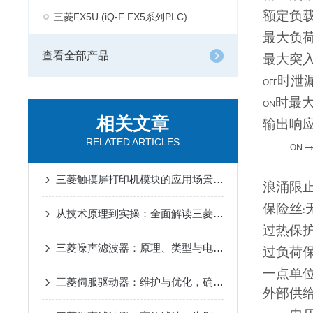
额定负
三菱FX5U (iQ-F FX5系列PLC)
最大负
查看全部产品
最大突
时泄
OFF
时最
ON
相关文章
输出响
RELATED ARTICLES
ON
三菱触摸屏打印机模块的应用场景是什么
浪涌限
保险丝
:
从技术原理到实操：全面解读三菱伺服驱动器的性能优势
过热保
三菱噪声滤波器：原理、类型与电磁干扰抑制核心优势解析
过负荷
一点单
三菱伺服驱动器：维护与优化，确保长期稳定运行
外部供