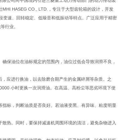
友汇科技有限公司向中国境内引进三菱重工动力传动部门的动力传动装
 HASEG CO., LTD.，专注于大型齿轮箱的设计，开发
、五段变速、回转稳定、低噪音和低振动等特点。广泛应用于精密
械等行业。
。确保油位在油标规定的范围内，油位过低会导致润滑不良，
小时）后，应进行换油，以去除磨合期产生的金属碎屑等杂质。之
- 10000 小时更换一次润滑油。在高温、高粉尘等恶劣环境下使
等指标，判断油质是否良好。若油液变黑、有异味、粘度明显
于散热。同时，要保持减速机周围环境的清洁，避免杂物进入