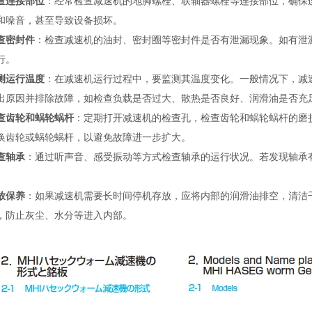
查连接部位
：经常检查减速机的地脚螺栓、联轴器螺栓等连接部位，确保
和噪音，甚至导致设备损坏。
查密封件
：检查减速机的油封、密封圈等密封件是否有泄漏现象。如有泄
行。
测运行温度
：在减速机运行过程中，要监测其温度变化。一般情况下，减速
出原因并排除故障，如检查负载是否过大、散热是否良好、润滑油是否充
查齿轮和蜗轮蜗杆
：定期打开减速机的检查孔，检查齿轮和蜗轮蜗杆的磨
换齿轮或蜗轮蜗杆，以避免故障进一步扩大。
查轴承
：通过听声音、感受振动等方式检查轴承的运行状况。若发现轴承
。
放保养
：如果减速机需要长时间停机存放，应将内部的润滑油排空，清洁
，防止灰尘、水分等进入内部。