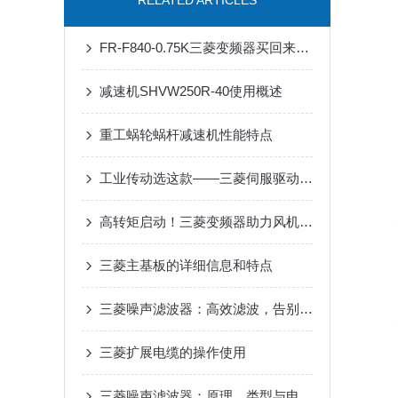
RELATED ARTICLES
FR-F840-0.75K三菱变频器买回来第一步该做什么？开箱验收与上电检查清单
减速机SHVW250R-40使用概述
重工蜗轮蜗杆减速机性能特点
工业传动选这款——三菱伺服驱动器，用着省心
高转矩启动！三菱变频器助力风机、泵类负载高效运行
三菱主基板的详细信息和特点
三菱噪声滤波器：高效滤波，告别工业电磁干扰
三菱扩展电缆的操作使用
三菱噪声滤波器：原理、类型与电磁干扰抑制核心优势解析