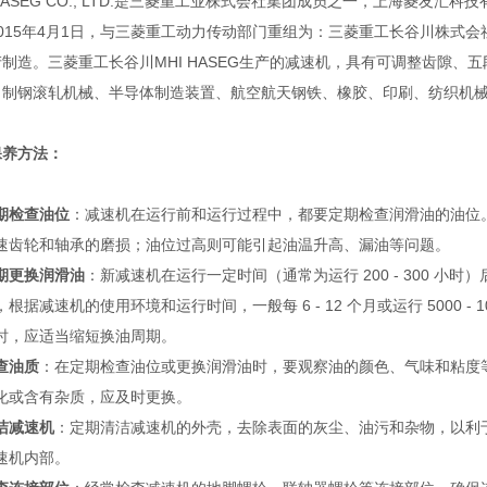
 HASEG CO., LTD.是三菱重工业株式会社集团成员之一，上海菱
015年4月1日，与三菱重工动力传动部门重组为：三菱重工长谷川株式会社MHI
制造。三菱重工长谷川MHI HASEG生产的减速机，具有可调整齿隙
、制钢滚轧机械、半导体制造装置、航空航天钢铁、橡胶、印刷、纺织机
保养方法：
期检查油位
：减速机在运行前和运行过程中，都要定期检查润滑油的油位
速齿轮和轴承的磨损；油位过高则可能引起油温升高、漏油等问题。
期更换润滑油
：新减速机在运行一定时间（通常为运行 200 - 300 
，根据减速机的使用环境和运行时间，一般每 6 - 12 个月或运行 5000 
时，应适当缩短换油周期。
查油质
：在定期检查油位或更换润滑油时，要观察油的颜色、气味和粘度
化或含有杂质，应及时更换。
洁减速机
：定期清洁减速机的外壳，去除表面的灰尘、油污和杂物，以利
速机内部。