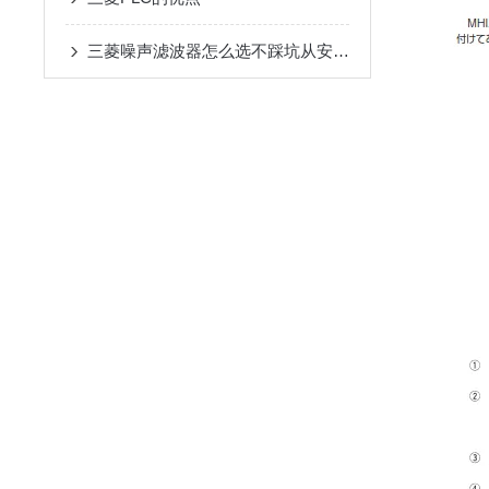
三菱噪声滤波器怎么选不踩坑从安装环境到兼容性这些关键参数要关注