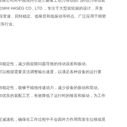
友汇科技有限公司向中国境内引进三菱重工动力传动部门的动力传动装
 HASEG CO., LTD.，专注于大型齿轮箱的设计，开发
、五段变速、回转稳定、低噪音和低振动等特点。广泛应用于精密
械等行业。
和稳定性，减少因齿隙问题导致的传动误差和振动。
可以根据需要灵活调整输出速度，以满足各种设备的运行要
转稳定性，能够平稳地传递动力，减少设备的振动和晃动。
和优良的装配工艺，有效降低了运行时的噪音和振动，为工作
定减速机，确保在工作过程中不会因外力作用而发生位移或晃