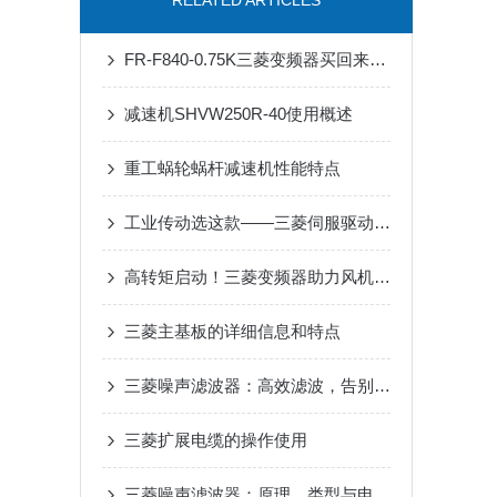
RELATED ARTICLES
FR-F840-0.75K三菱变频器买回来第一步该做什么？开箱验收与上电检查清单
减速机SHVW250R-40使用概述
重工蜗轮蜗杆减速机性能特点
工业传动选这款——三菱伺服驱动器，用着省心
高转矩启动！三菱变频器助力风机、泵类负载高效运行
三菱主基板的详细信息和特点
三菱噪声滤波器：高效滤波，告别工业电磁干扰
三菱扩展电缆的操作使用
三菱噪声滤波器：原理、类型与电磁干扰抑制核心优势解析