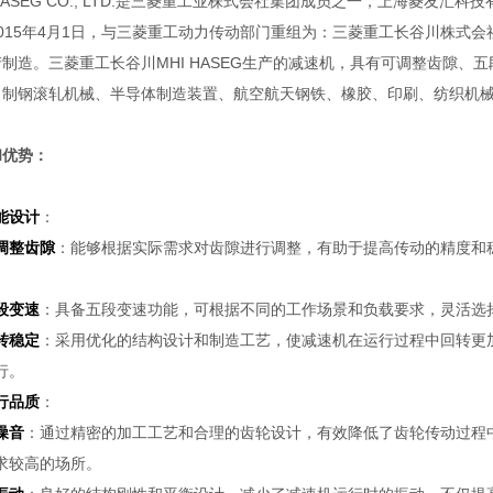
 HASEG CO., LTD.是三菱重工业株式会社集团成员之一，上海菱
015年4月1日，与三菱重工动力传动部门重组为：三菱重工长谷川株式会社MHI
制造。三菱重工长谷川MHI HASEG生产的减速机，具有可调整齿隙
、制钢滚轧机械、半导体制造装置、航空航天钢铁、橡胶、印刷、纺织机
和优势：
能设计
：
调整齿隙
：能够根据实际需求对齿隙进行调整，有助于提高传动的精度和
。
段变速
：具备五段变速功能，可根据不同的工作场景和负载要求，灵活选
转稳定
：采用优化的结构设计和制造工艺，使减速机在运行过程中回转更
行。
行品质
：
噪音
：通过精密的加工工艺和合理的齿轮设计，有效降低了齿轮传动过程
求较高的场所。