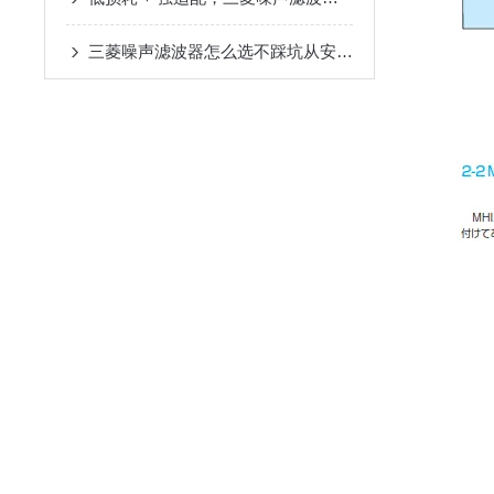
三菱噪声滤波器怎么选不踩坑从安装环境到兼容性这些关键参数要关注