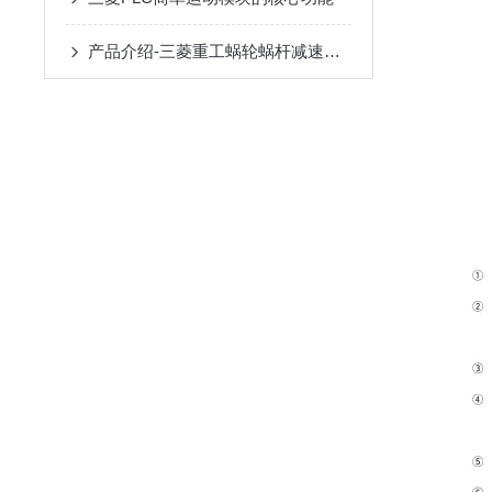
产品介绍-三菱重工蜗轮蜗杆减速机SUHA99R-8