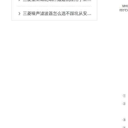
三菱噪声滤波器怎么选不踩坑从安装环境到兼容性这些关键参数要关注