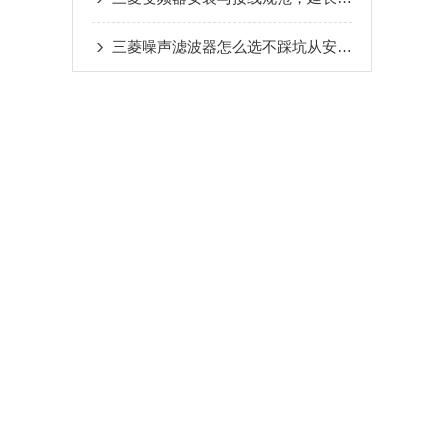
三菱噪声滤波器怎么选不踩坑从安装环境到兼容性这些关键参数要关注