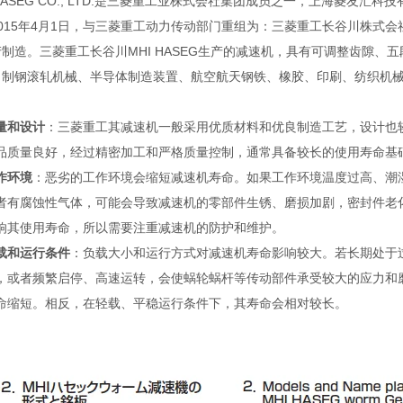
 HASEG CO., LTD.是三菱重工业株式会社集团成员之一，上海菱
015年4月1日，与三菱重工动力传动部门重组为：三菱重工长谷川株式会社MHI
制造。三菱重工长谷川MHI HASEG生产的减速机，具有可调整齿隙
、制钢滚轧机械、半导体制造装置、航空航天钢铁、橡胶、印刷、纺织机
量和设计
：三菱重工其减速机一般采用优质材料和优良制造工艺，设计也
品质量良好，经过精密加工和严格质量控制，通常具备较长的使用寿命基
作环境
：恶劣的工作环境会缩短减速机寿命。如果工作环境温度过高、潮
者有腐蚀性气体，可能会导致减速机的零部件生锈、磨损加剧，密封件老
响其使用寿命，所以需要注重减速机的防护和维护。
载和运行条件
：负载大小和运行方式对减速机寿命影响较大。若长期处于
，或者频繁启停、高速运转，会使蜗轮蜗杆等传动部件承受较大的应力和
命缩短。相反，在轻载、平稳运行条件下，其寿命会相对较长。