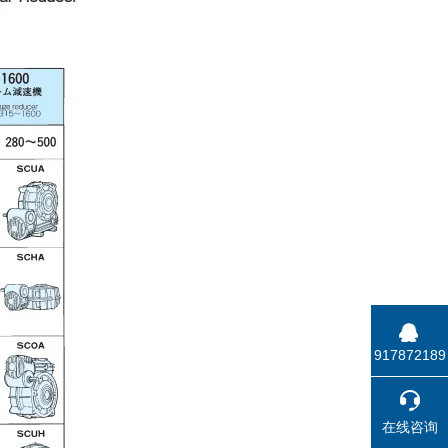
917872189
在线咨询