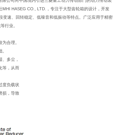
友汇科技有限公司向中国境内引进三菱重工动力传动部门的动力传动装
 HASEG CO., LTD.，专注于大型齿轮箱的设计，开发
、五段变速、回转稳定、低噪音和低振动等特点。广泛应用于精密
械等行业。
较为合理。
础。
湿、多尘，
化等，从而
过度负载状
磨损，导致