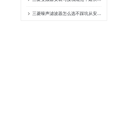
三菱噪声滤波器怎么选不踩坑从安装环境到兼容性这些关键参数要关注