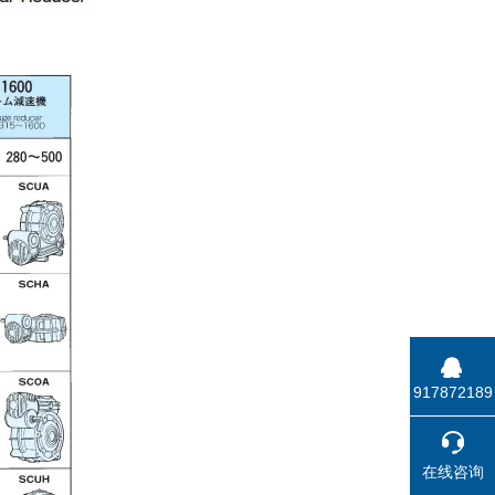
917872189
在线咨询