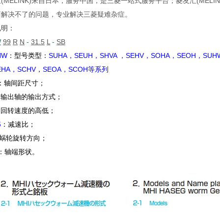
(MELINK)来自日本，服务中国，是三菱一站式服务平台；菱友汇(ME
商解决不了的问题，专业解决三菱疑难杂症。
说明：
W
99
R
N
-
31.5
L
-
SB
HW
：型号类型：
SUHA，SEUH，SHVA
，
SEHV，SOHA，SEOH，SUH
EHA，SCHV
，
SEOA，SCOH等系列
：轴间距尺寸；
：输出轴的输出方式；
：回转速度的高低；
5
：减速比；
蜗轮旋转方向；
：轴端形状。