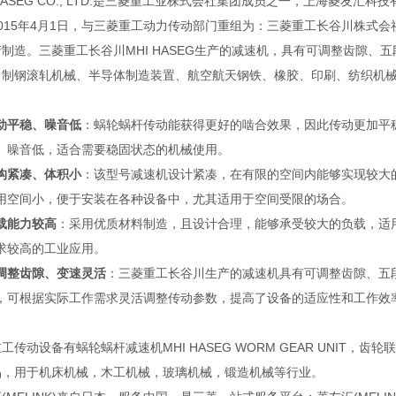
 HASEG CO., LTD.是三菱重工业株式会社集团成员之一，上海菱
015年4月1日，与三菱重工动力传动部门重组为：三菱重工长谷川株式会社MHI
制造。三菱重工长谷川MHI HASEG生产的减速机，具有可调整齿隙
、制钢滚轧机械、半导体制造装置、航空航天钢铁、橡胶、印刷、纺织机
动平稳、噪音低
：蜗轮蜗杆传动能获得更好的啮合效果，因此传动更加平
、噪音低，适合需要稳固状态的机械使用。
构紧凑、体积小
：该型号减速机设计紧凑，在有限的空间内能够实现较大
用空间小，便于安装在各种设备中，尤其适用于空间受限的场合。
载能力较高
：采用优质材料制造，且设计合理，能够承受较大的负载，适
求较高的工业应用。
调整齿隙、变速灵活
：三菱重工长谷川生产的减速机具有可调整齿隙、五
，可根据实际工作需求灵活调整传动参数，提高了设备的适应性和工作效
工传动设备有蜗轮蜗杆减速机MHI HASEG WORM GEAR UNIT
品，用于机床机械，木工机械，玻璃机械，锻造机械等行业。