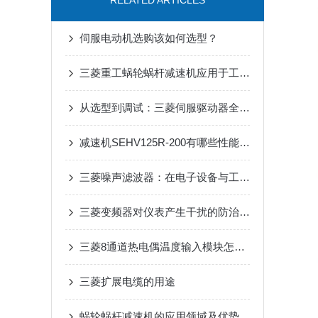
RELATED ARTICLES
伺服电动机选购该如何选型？
三菱重工蜗轮蜗杆减速机应用于工业领域
从选型到调试：三菱伺服驱动器全流程应用指南，新手也能快速上手
减速机SEHV125R-200有哪些性能参数和特点呢？
三菱噪声滤波器：在电子设备与工业自动化中实现电磁兼容性提升的关键工具
三菱变频器对仪表产生干扰的防治措施
三菱8通道热电偶温度输入模块怎么安装？
三菱扩展电缆的用途
蜗轮蜗杆减速机的应用领域及优势