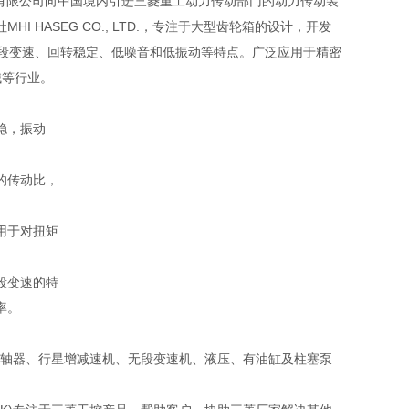
友汇科技有限公司向中国境内引进三菱重工动力传动部门的动力传动装
 HASEG CO., LTD.，专注于大型齿轮箱的设计，开发
、五段变速、回转稳定、低噪音和低振动等特点。广泛应用于精密
械等行业。
稳，振动
的传动比，
用于对扭矩
段变速的特
率。
，齿轮联轴器、行星增减速机、无段变速机、液压、有油缸及柱塞泵