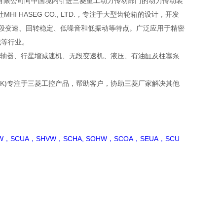
友汇科技有限公司向中国境内引进三菱重工动力传动部门的动力传动装
 HASEG CO., LTD.，专注于大型齿轮箱的设计，开发
、五段变速、回转稳定、低噪音和低振动等特点。广泛应用于精密
械等行业。
，齿轮联轴器、行星增减速机、无段变速机、液压、有油缸及柱塞泵
LINK)专注于三菱工控产品，帮助客户，协助三菱厂家解决其他
W，SCUA，SHVW，SCHA, SOHW，SCOA，SEUA，SCU