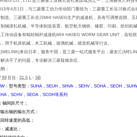
 HASEG CO., LTD.是三菱重工业株式会社集团成员之一，上海菱
015年4月1日，与三菱重工动力传动部门重组为：三菱重工长谷川株式会社MHI
制造。三菱重工长谷川MHI HASEG生产的减速机，具有可调整齿隙
、制钢滚轧机械、半导体制造装置、航空航天钢铁、橡胶、印刷、纺织机
工传动设备有蜗轮蜗杆减速机MHI HASEG WORM GEAR UNIT
品，用于机床机械，木工机械，玻璃机械，锻造机械等行业。
(MELINK)来自日本，服务中国，是三菱一站式服务平台；菱友汇(ME
商解决不了的问题，专业解决三菱疑难杂症。
说明：
W
99
R
N
-
31.5
L
-
SB
HW
：型号类型：
SUHA，SEUH，SHVA
，
SEHV，SOHA，SEOH，SUH
EHA，SCHV
，
SEOA，SCOH等系列
：轴间距尺寸；
：输出轴的输出方式；
：回转速度的高低；
5
：减速比；