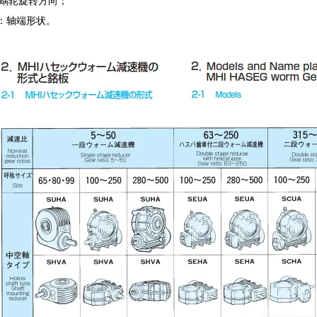
蜗轮旋转方向；
：轴端形状。