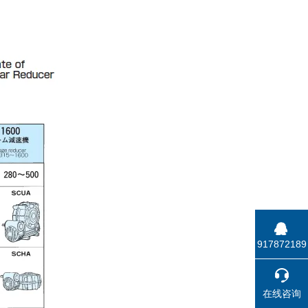
917872189
在线咨询