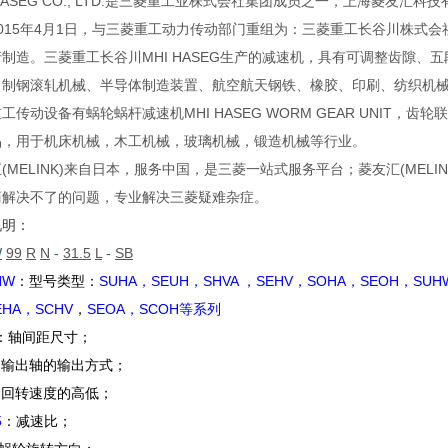
 HASEG CO., LTD.是三菱重工业株式会社集团成员之一，上海菱
015年4月1日，与三菱重工动力传动部门重组为：三菱重工长谷川株式会社MHI
制造。三菱重工长谷川MHI HASEG生产的减速机，具有可调整齿隙
、制钢滚轧机械、半导体制造装置、航空航天钢铁、橡胶、印刷、纺织机
工传动设备有蜗轮蜗杆减速机MHI HASEG WORM GEAR UNIT
品，用于机床机械，木工机械，玻璃机械，锻造机械等行业。
(MELINK)来自日本，服务中国，是三菱一站式服务平台；菱友汇(ME
商解决不了的问题，专业解决三菱疑难杂症。
说明：
W
99
R
N
-
31.5
L
-
SB
HW
：型号类型：
SUHA，SEUH，SHVA
，
SEHV，SOHA，SEOH，SUH
EHA，SCHV
，
SEOA，SCOH等系列
：轴间距尺寸；
：输出轴的输出方式；
：回转速度的高低；
5
：减速比；