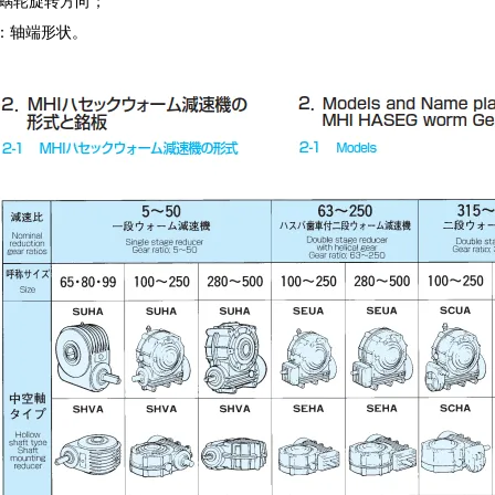
蜗轮旋转方向；
：轴端形状。