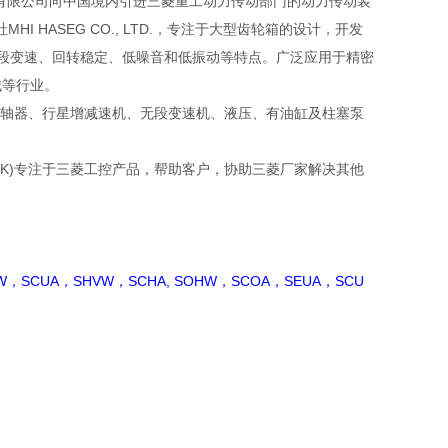
友汇科技有限公司向中国境内引进三菱重工动力传动部门的动力传动装
 HASEG CO., LTD.，专注于大型齿轮箱的设计，开发
、五段变速、回转稳定、低噪音和低振动等特点。广泛应用于精密
械等行业。
，齿轮联轴器、行星增减速机、无段变速机、液压、有油缸及柱塞泵
LINK)专注于三菱工控产品，帮助客户，协助三菱厂家解决其他
W，SCUA，SHVW，SCHA, SOHW，SCOA，SEUA，SCU