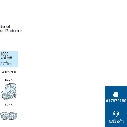
917872189
在线咨询