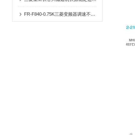
FR-F840-0.75K三菱变频器调速不稳？90%是这几个参数没设对