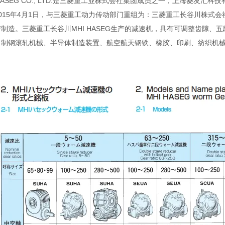
 HASEG CO., LTD.是三菱重工业株式会社集团成员之一，上海菱
015年4月1日，与三菱重工动力传动部门重组为：三菱重工长谷川株式会社MHI
制造。三菱重工长谷川MHI HASEG生产的减速机，具有可调整齿隙
、制钢滚轧机械、半导体制造装置、航空航天钢铁、橡胶、印刷、纺织机