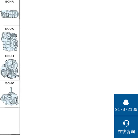
917872189
在线咨询