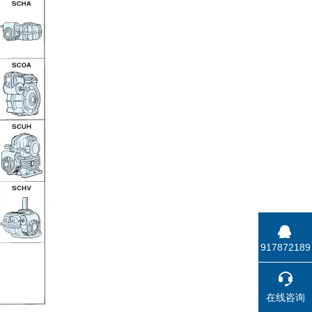
917872189
在线咨询