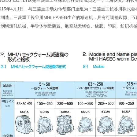
 HASEG CO., LTD.是三菱重工业株式会社集团成员之一，上海菱
015年4月1日，与三菱重工动力传动部门重组为：三菱重工长谷川株式会社MHI
制造。三菱重工长谷川MHI HASEG生产的减速机，具有可调整齿隙
、制钢滚轧机械、半导体制造装置、航空航天钢铁、橡胶、印刷、纺织机