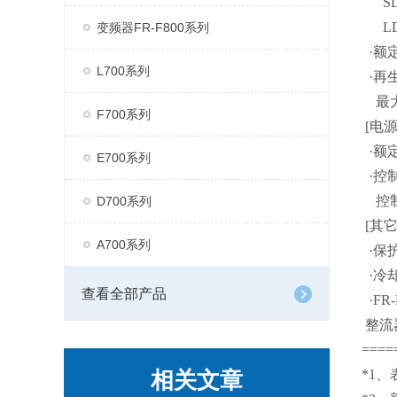
SLD
LD：
变频器FR-F800系列
·额定
L700系列
·再生
最大
F700系列
[电源
·额定
E700系列
·控制
控制
D700系列
[其它
A700系列
·保护结
·冷
查看全部产品
·FR-
整流
====
相关文章
*1