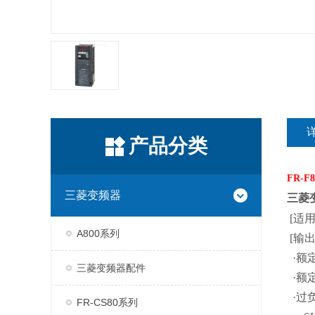
产品分类
FR-F
三菱变频器
三菱
[适用电
A800系列
[输出
·额定
三菱变频器配件
·额定
·过
FR-CS80系列