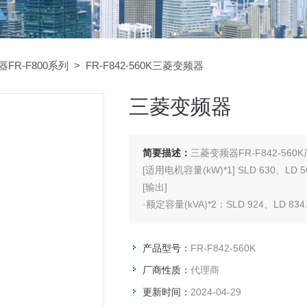
器FR-F800系列
> FR-F842-560K三菱变频器
三菱变频器
简要描述：
三菱变频器FR-F842-56
[适用电机容量(kW)*1] SLD 630、LD 5
[输出]
·额定容量(kVA)*2：SLD 924、LD 834
·额定电流(A)：SLD 1212、LD 1094
·过负载电流额定*3
产品型号：
FR-F842-560K
SLD：5600% 60s、120% 3s (反时
厂商性质：
代理商
LD：120% 60s、5600%
更新时间：
2024-04-29