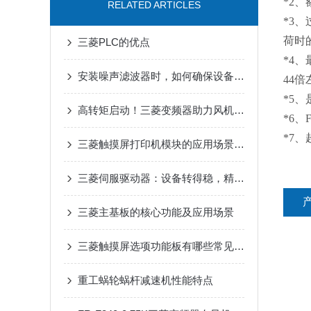
*2
RELATED ARTICLES
*3
荷时
三菱PLC的优点
*4
安装噪声滤波器时，如何确保设备安全？
44倍
*5
高转矩启动！三菱变频器助力风机、泵类负载高效运行
*6、
*7、
三菱触摸屏打印机模块的应用场景是什么
三菱伺服驱动器：设备转得稳，精度才靠谱
三菱主基板的核心功能及应用场景
三菱触摸屏选项功能板有哪些常见问题？
重工蜗轮蜗杆减速机性能特点