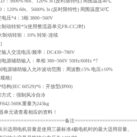
：5600% 60s、120% 3s (反时限特性) 周围温度40℃
120% 60s、5600% 3s (反时限特性) 周围温度50℃
电压*4：3相 3800~560V
制动转矩*5(使用整流器单元FR-CC2时)
制动转矩：10% 转矩·连续
]
输入交流电压/频率：DC430~780V
电源辅助输入：单相 380~560V 50Hz/60Hz *7
电源辅助输入允许波动范围：周波数±5% 电压±10%
规格]
构(IEC 60529)*6：开放型(IP00)
却方式：强制风冷自冷
F842-560K重量为243kg
器单元请查看相应的资料！
========================备注======================
、表示适用电机容量是使用三菱标准4极电机时的最大适用容量。