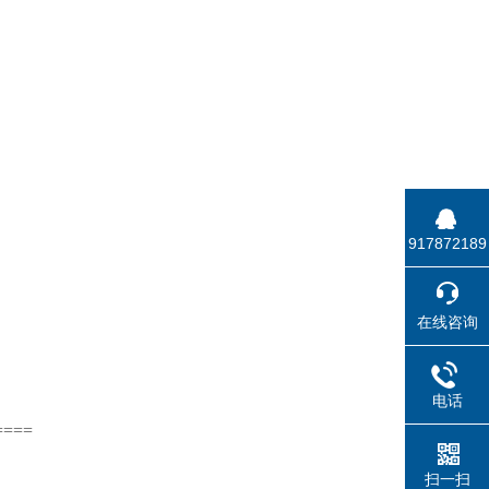
917872189
在线咨询
电话
====
扫一扫