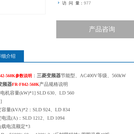
访 问 量：
977
产品咨询
详细介绍
：
三菱变频器
节能型、AC400V等级、560kW
842-560K参数说明
变频器
产品规格说明
FR-F842-560K
机容量(kW)*1] SLD 630、LD 560
]
容量(kVA)*2：SLD 924、LD 834
电流(A)：SLD 1212、LD 1094
负载电流额定*3