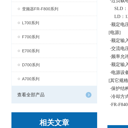
·过负载电
SLD：25
变频器FR-F800系列
LD：120
L700系列
·额定电压*
[电源]
F700系列
·额定输入交
·交流电压允
E700系列
·频率允
·额定输入电
D700系列
·电源设备容
A700系列
[其它规格
·保护结构(I
查看全部产品
·冷却方
·FR-F84
相关文章