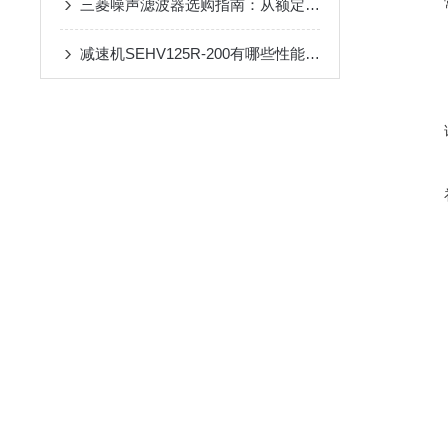
三菱噪声滤波器选购指南：从额定电流、频率范围到适配场景
减速机SEHV125R-200有哪些性能参数和特点呢？