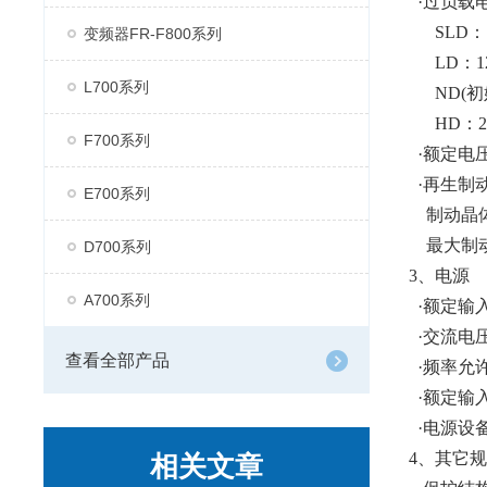
·过负载电
SLD：11
变频器FR-F800系列
LD：120
L700系列
ND(初始设
HD：200
F700系列
·额定电压*
·再生制
E700系列
制动晶体
最大制动转矩
D700系列
3、电源
A700系列
·额定输入交
·交流电压允
查看全部产品
·频率允许
·额定输入电
·电源设备容
4、其它
相关文章