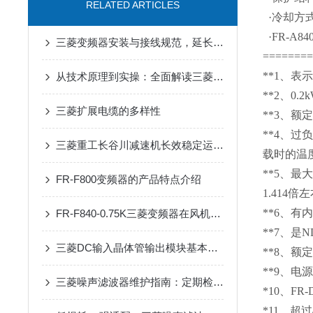
RELATED ARTICLES
·冷却方
·FR-A84
三菱变频器安装与接线规范，延长设备寿命要点
=======
**1、
从技术原理到实操：全面解读三菱伺服驱动器的性能优势
**2、0.
三菱扩展电缆的多样性
**3、额
**4、
三菱重工长谷川减速机长效稳定运行在自动化输送设备中的应用
载时的温
**5、
FR-F800变频器的产品特点介绍
1.414倍
**6、有
FR-F840-0.75K三菱变频器在风机水泵中的节能实测分析
**7、是
三菱DC输入晶体管输出模块基本概论与特点
**8、
**9、
三菱噪声滤波器维护指南：定期检查、清洁与延长使用寿命的关键技巧
*10、FR-
*11、超