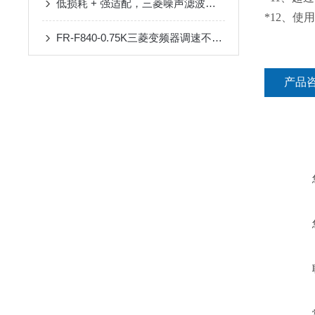
低损耗 + 强适配，三菱噪声滤波器升级电路防护
*12、
FR-F840-0.75K三菱变频器调速不稳？90%是这几个参数没设对
产品