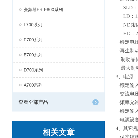
SLD：11
变频器FR-F800系列
LD：120
L700系列
ND(初始设
HD：200
F700系列
·额定电压*
·再生制
E700系列
制动晶体
最大制动转
D700系列
3、电源
A700系列
·额定输入交
·交流电压允
查看全部产品
·频率允许
·额定输入电流
·电源设备容
4、其它
相关文章
·保护结构(I