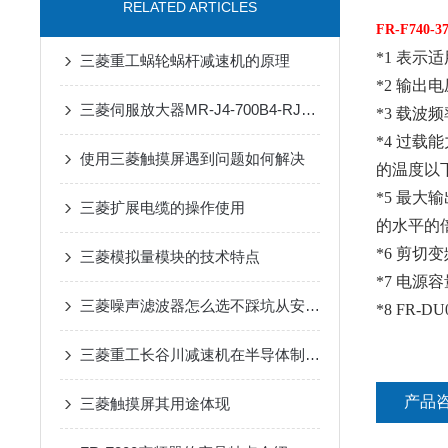
RELATED ARTICLES
FR-F740-3
*1 表
三菱重工蜗轮蜗杆减速机的原理
*2 输出
三菱伺服放大器MR-J4-700B4-RJ：高性能驱动的智慧选择
*3 载波
*4 过
使用三菱触摸屏遇到问题如何解决
的温度以
*5 最
三菱扩展电缆的操作使用
的水平的
*6 剪切
三菱模拟量模块的技术特点
*7 电
三菱噪声滤波器怎么选不踩坑从安装环境到兼容性这些关键参数要关注
*8 FR-D
三菱重工长谷川减速机在半导体制造设备传动系统中的适配应用
产品
三菱触摸屏其用途体现