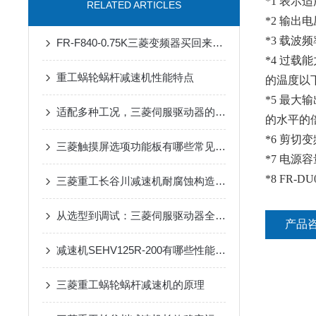
*1 表
RELATED ARTICLES
*2 输出
*3 载波
FR-F840-0.75K三菱变频器买回来第一步该做什么？开箱验收与上电检查清单
*4 过
重工蜗轮蜗杆减速机性能特点
的温度以
*5 最
适配多种工况，三菱伺服驱动器的实用选择
的水平的
*6 剪切
三菱触摸屏选项功能板有哪些常见问题？
*7 电
*8 FR-D
三菱重工长谷川减速机耐腐蚀构造在户外工业设备传动中的适配优势
从选型到调试：三菱伺服驱动器全流程应用指南，新手也能快速上手
产品
减速机SEHV125R-200有哪些性能参数和特点呢？
三菱重工蜗轮蜗杆减速机的原理