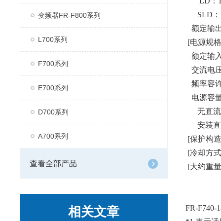
LD：120%
SLD：110
变频器FR-F800系列
额定输出电源
L700系列
[电源规格
额定输入交流
F700系列
交流电压容许
频
E700系列
电源容量
无直流电
D700系列
安装直流
A700系列
[保护构造(J
[冷却方式
查看全部产品
[大约重量] 
FR-F740
相关文章