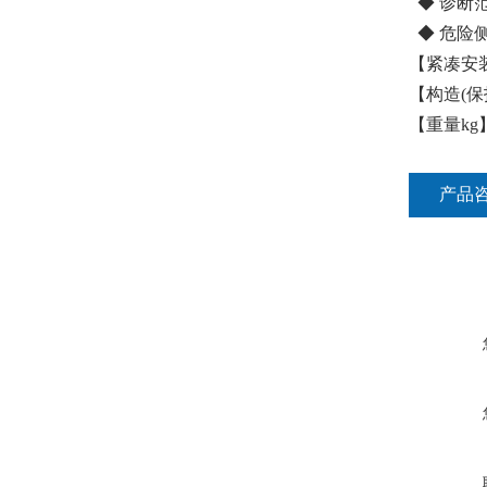
◆ 诊断范围
◆ 危险侧故
【紧凑安装
【构造(保
【重量kg】
产品