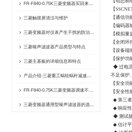
【动态制
FR-F840-0.75K三菱变频器买回来第一步该做什么？开箱验收与上电检查清单
【SSCNET
【通信功能】
三菱触摸屏清洁与维护
【编码器
三菱变频器对仪表产生干扰的防治措施
【模拟量监
【全闭环
三菱噪声滤波器产品类型与特点
【设备端
【保护功
三菱主基板的详细信息和特点
◆ 过电
不足保护
产品介绍-三菱重工蜗轮蜗杆减速机SUHA99R-8
【安全功能】S
FR-F840-0.75K三菱变频器调速不稳？90%是这几个参数没设对
【安全性
◆ 第三者认证规
三菱变频器通用型噪声滤波器的选购与安装要点
◆ 响应性能
◆ 测试脉
◆ 估计平