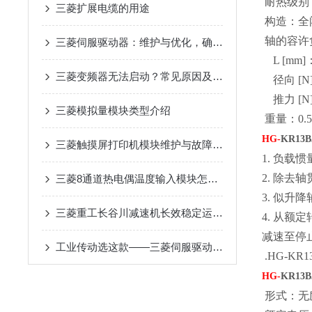
耐热级别：1
三菱扩展电缆的用途
构造：全闭
轴的容许负
三菱伺服驱动器：维护与优化，确保长期稳定运行
L [mm]：
三菱变频器无法启动？常见原因及解决办法
径向 [N]
推力 [N]
三菱模拟量模块类型介绍
重量：0.54
HG-
KR13B
三菱触摸屏打印机模块维护与故障排查
1. 负载
2. 除去
三菱8通道热电偶温度输入模块怎么安装？
3. 似
三菱重工长谷川减速机长效稳定运行在自动化输送设备中的应用
4. 从
减速至停
工业传动选这款——三菱伺服驱动器，用着省心
.HG-K
HG-
KR13B
形式：无