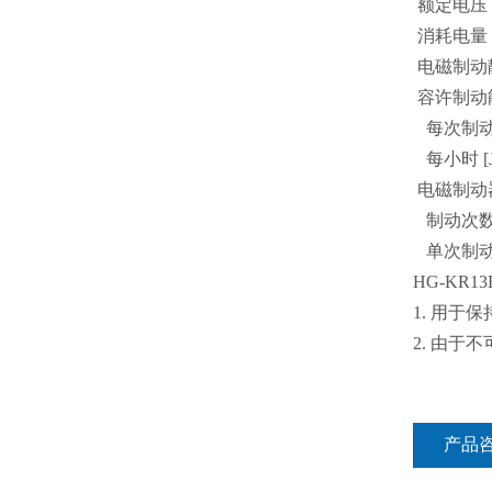
额定电压：D
消耗电量 [W]
电磁制动静摩
容许制动
每次制动 [
每小时 [J
电磁制动器
制动次数 [
单次制动的能
HG-KR
1. 用
2. 由
产品