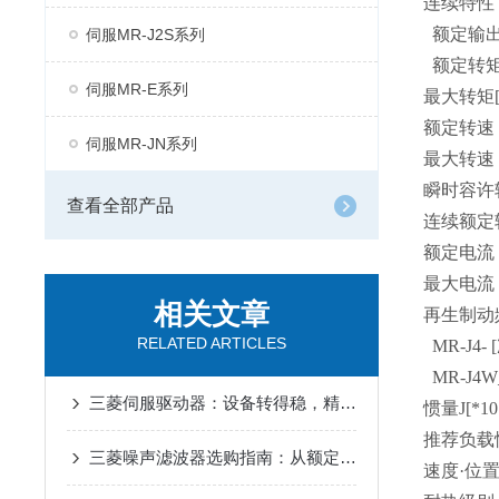
连续特性
额定输出[
伺服MR-J2S系列
额定转矩[N
伺服MR-E系列
最大转矩[N
额定转速 [r
伺服MR-JN系列
最大转速 [r
瞬时容许转速 
查看全部产品
连续额定转矩
额定电流 [
最大电流 [
相关文章
再生制动频
RELATED ARTICLES
MR-J4- 
MR-J4W_
三菱伺服驱动器：设备转得稳，精度才靠谱
惯量J[*10
推荐负载惯
三菱噪声滤波器选购指南：从额定电流、频率范围到适配场景
速度·位置编