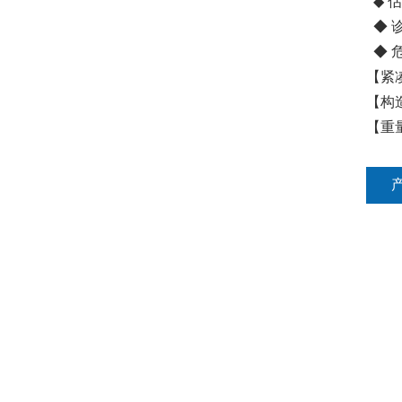
◆ 估
◆ 诊
◆ 危
【紧
【构造
【重量