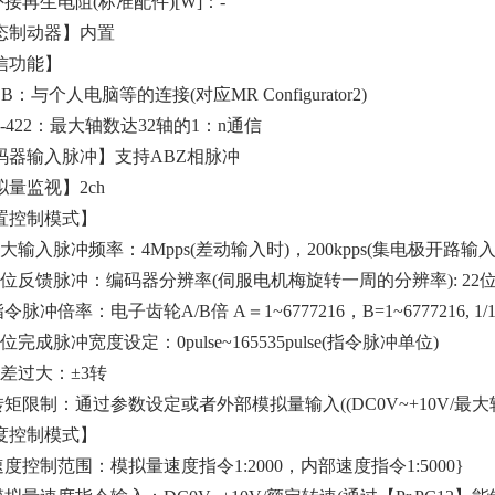
接再生电阻(标准配件)[W]：-
态制动器】内置
信功能】
：与个人电脑等的连接(对应MR Configurator2)
422：最大轴数达32轴的1：n通信
码器输入脉冲】支持ABZ相脉冲
拟量监视】2ch
置控制模式】
大输入脉冲频率：4Mpps(差动输入时)，200kpps(集电极开路输入
定位反馈脉冲：编码器分辨率(伺服电机梅旋转一周的分辨率): 22
脉冲倍率：电子齿轮A/B倍 A＝1~6777216，B=1~6777216, 1/10 <
位完成脉冲宽度设定：0pulse~165535pulse(指令脉冲单位)
误差过大：±3转
转矩限制：通过参数设定或者外部模拟量输入((DC0V~+10V/最
度控制模式】
度控制范围：模拟量速度指令1:2000，内部速度指令1:5000}