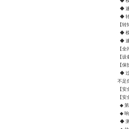
◆ 模
◆ 速
◆ 转
【转
◆ 模
◆ 速
【全
【设
【保
◆ 
不足
【安全功
【安
◆ 第三
◆ 响
◆ 测