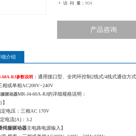
访 问 量：
904
产品咨询
详细介绍
：通用接口型、全闭环控制2线式/4线式通信方式
4-60A-RJ参数说明
相或单相AC200V~240V
MR-J4-60A-RJ的详细规格说明：
伺服驱动器
出】
定电压：三相AC 170V
定电流[A]：3.2
菱伺服驱动器
主电路电源输入】