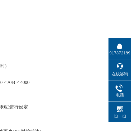
917872189
时)
在线咨询
位
 A/B < 4000
电话
大转矩)进行设定
扫一扫