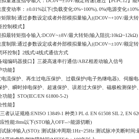
拟量速度指令输入：DC0V~±10V/额定转速(通过【Pr.PC12】
度变动率：±0.01%以下(负载变化:0%~100%), 0%(电源变化±10
矩限制:通过参数设定或者外部模拟量输入((DC0V~+10V/最大
矩控制模式】
拟最转矩指令输入:DC0V~±8V/最大转矩(输入阻抗:10kΩ~12kΩ)
度制限:通过参数设定或者外部模拟量输入((DC0V~±10V/额定
闭环控制】2线式/4线式通信方式
备端编码器接口】三菱高速串行通信/ABZ相差动输入信号
护功能】
过电流保护、再生过电压保护、过载保护(电子热继电器)、伺服
保护、瞬时掉电保护、超速保护、误差过大保护、磁极检测保护
能】STO(IEC/EN 61800-5-2)
全性能】
者认证规格:ENISO 13849-1 种类3 PL d. EN 61508 SIL 2, EN
应性能:8ms以下(STO输入OFF-->能源切断)
试脉冲输入(STO): 测试脉冲周期:1Hz~25Hz 测试脉冲关断时间: