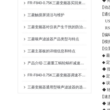
◆ 外
FR-F840-0.75K三菱变频器买回来第一步该做什么？开箱验收与上电检查清单
【动
【通
三菱触摸屏清洁与维护
USB
三菱变频器对仪表产生干扰的防治措施
RS-
【编
三菱噪声滤波器产品类型与特点
【模
【位
三菱主基板的详细信息和特点
◆ 最
◆ 
产品介绍-三菱重工蜗轮蜗杆减速机SUHA99R-8
◆ 指令
FR-F840-0.75K三菱变频器调速不稳？90%是这几个参数没设对
◆ 定
◆ 
三菱变频器通用型噪声滤波器的选购与安装要点
◆ 
【速
◆ 速