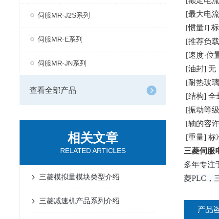
[额定电流]
[最大电流]
伺服MR-J2S系列
[惯量J
] 
伺服MR-E系列
[推荐负载
[速度·位置
伺服MR-JN系列
[油封] 无
[耐热玻璃] 
查看全部产品
[结构] 全
[振动等级]
[轴的容许载
相关文章
[重量] 标
RELATED ARTICLES
三菱伺服
多年专注
三菱模拟量模块类型介绍
菱PLC
三菱减速机产品系列介绍
产品